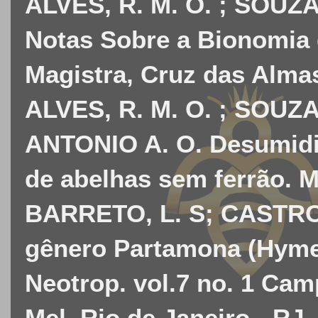
ALVES, R. M. O. ; SOUZ
Notas Sobre a Bionomia
Magistra, Cruz das Almas-B
ALVES, R. M. O. ; SOU
ANTONIO A. O. Desumidif
de abelhas sem ferrão. M
BARRETO, L. S; CASTRO, 
gênero Partamona (Hymen
Neotrop. vol.7 no. 1 Cam
Mel. Rio de Janeiro - RJ.