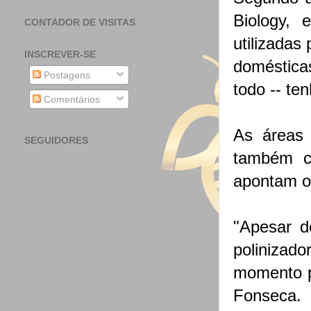
Biology,
CONTADOR DE VISITAS
utilizadas
INSCREVER-SE
doméstica
Postagens
todo -- t
Comentários
As áreas 
SEGUIDORES
também c
apontam o
"Apesar d
polinizad
momento pa
Fonseca.