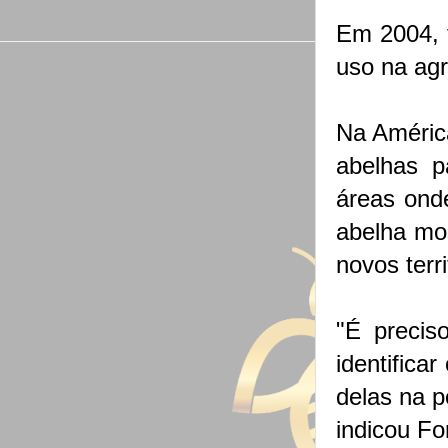
Em 2004, f
uso na agr
Na América
abelhas p
áreas onde
abelha mos
novos terri
"É precis
identifica
delas na p
indicou Fo