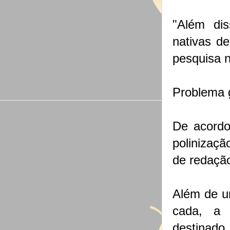
"Além di
nativas d
pesquisa n
Problema 
De acordo
polinizaç
de redação
Além de um
cada, a 
destinado 