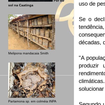
Por do
uso de pes
sol na Caatinga
Se o decl
tendência
conseque
décadas, d
Melipona mandacaia Smith
"A popula
produzir
rendiment
climática
solucionar
Partamona sp. em colméia INPA
Segundo um