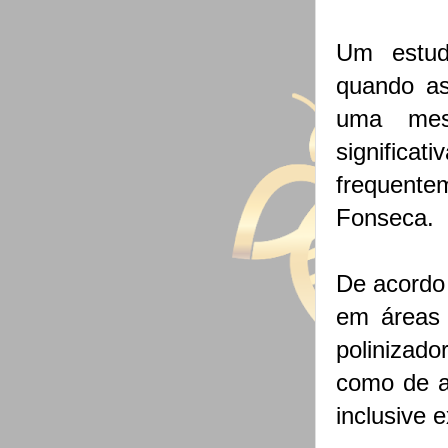
Um estud
quando as
uma mes
significat
frequente
Fonseca.
De acordo
em áreas 
polinizad
como de a
inclusive 