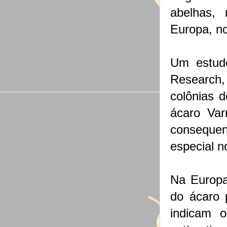
abelhas, 
Europa, n
Um estudo
Research
colônias d
ácaro Var
consequent
especial n
Na Europa
do ácaro 
indicam 