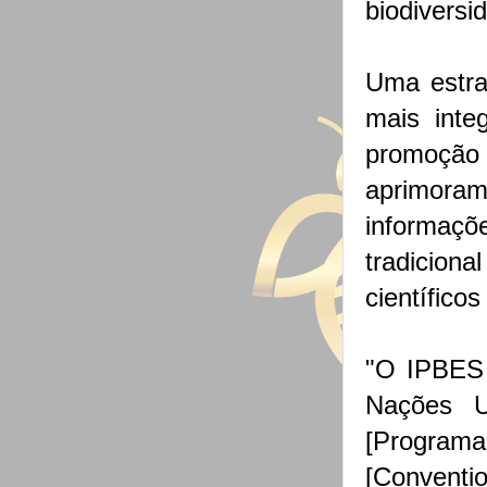
biodiversi
Uma estra
mais inte
promoção 
aprimora
informaç
tradicion
científicos
"O IPBES 
Nações U
[Program
[Conventio