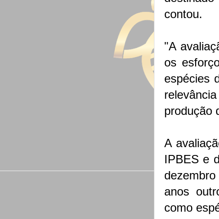
contou.
"A avaliaç
os esforç
espécies 
relevânci
produção d
A avaliaçã
IPBES e de
dezembro 
anos outr
como espéc