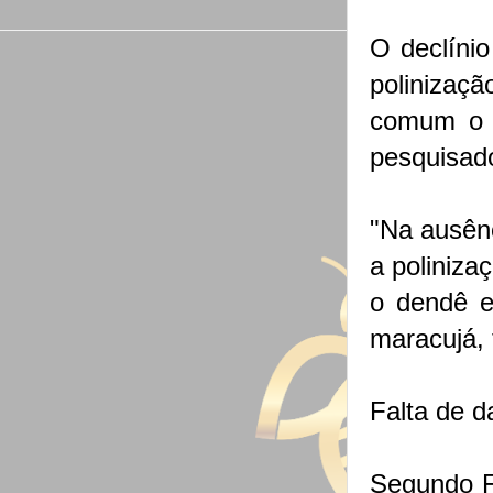
O declíni
polinizaçã
comum o c
pesquisad
"Na ausênc
a poliniza
o dendê e
maracujá, 
Falta de 
Segundo F