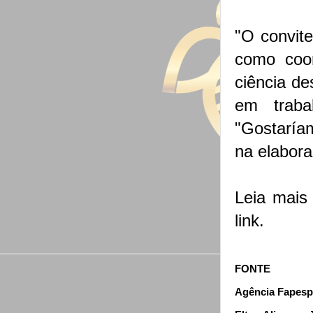
"O convit
como coor
ciência de
em trabal
"Gostaríam
na elabora
Leia mais
link
.
FONTE
Agência Fapesp