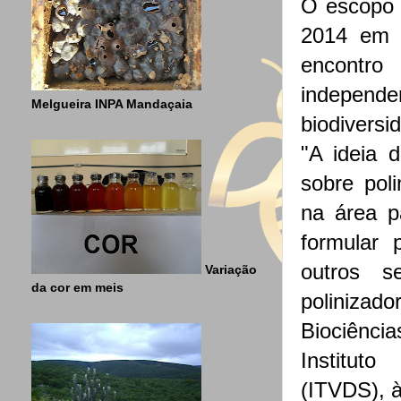
O escopo 
2014 em 
encontro 
independe
Melgueira INPA Mandaçaia
biodiversi
"A ideia 
sobre pol
na área p
formular 
outros s
Variação
da cor em meis
polinizad
Biociência
Institut
(ITVDS), 