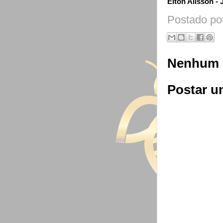
Elton Alisson - 
Postado po
Nenhum 
Postar u