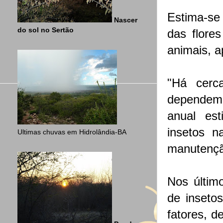
Estima-se
Nascer
do sol no Sertão
das flore
animais, a
"Há cerc
dependem d
anual est
insetos n
Ultimas chuvas em Hidrolândia-BA
manutenção
Nos últim
de inseto
fatores, d