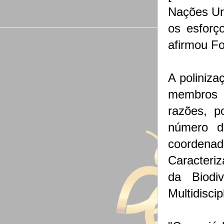
Nações Uni
os esforç
afirmou F
A poliniza
membros 
razões, p
número d
coorden
Caracteri
da Biodiv
Multidisci