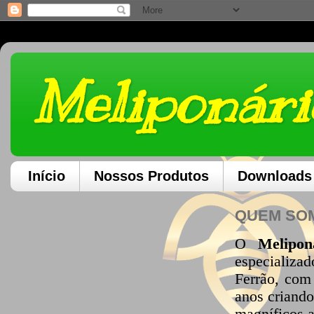
Meliponári
Início
Nossos Produtos
Downloads
QUEM SO
O
Melipon
especializa
Ferrão, com
anos criando
magníficos 