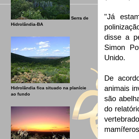
"Já esta
Serra de
Hidrolândia-BA
polinizaçã
disse a p
Simon Po
Unido.
De acord
animais in
Hidrolândia fica situado na planície
ao fundo
são abelha
do relatór
vertebra
mamíferos,