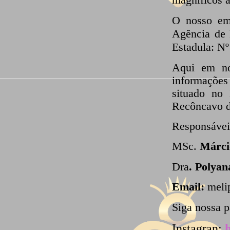
O nosso em
Agência de 
Estadula: 
Aqui em no
informações
situado no
Recôncavo d
Responsávei
MSc.
Márcio
Dra
. Polyan
Email:
meli
Siga nossa p
Instagran: