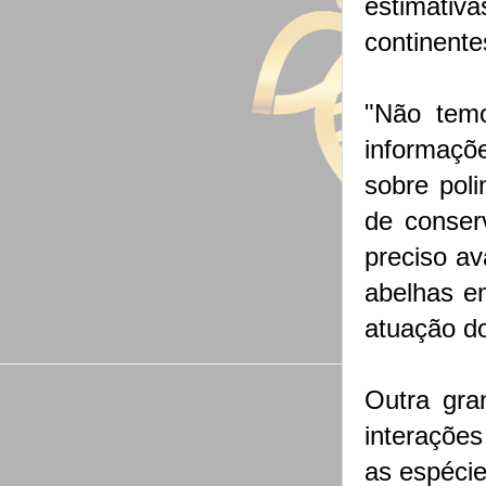
estimati
continente
"Não temo
informaçõ
sobre poli
de conser
preciso av
abelhas e
atuação do
Outra gra
interações
as espécie