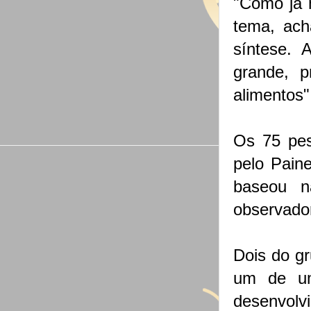
"Como já 
tema, ach
síntese. 
grande, p
alimentos",
Os 75 pes
pelo Paine
baseou n
observador
Dois do gr
um de um
desenvolv