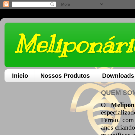
Meliponári
Início
Nossos Produtos
Downloads
QUEM SO
O
Melipon
especializa
Ferrão, com
anos criando
magníficos 