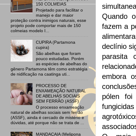
150 COLMEIAS
simultane
Projetado para facilitar o
Quando os
manejo e dar maior
proteção contra inimigos naturais, esse
fazem a po
projeto pode comportar mais de 150
colmeias modelo I...
alimentar
CUPIRA (Partamona
declínio s
cupira)
São abelhas que foram
parasita
pouco estudadas. Porém
as espécies de abelhas do
relacion
gênero Partamona têm como estratégia
de nidificação na caatinga uti...
embora os
conclusõe
PROCESSO DE
ENXAMEAÇÃO NATURAL
pólen fo
DE ABELHAS SOCIAIS
SEM FERRÃO (ASSF)
fungicidas
O processo enxameação
natural de abelhas sociais sem ferrão
agrotóxi
(ASSF), ainda é cercado de mistério e
dúvidas, até porque não se trata de ...
associados
MANDAÇAIA (Melipona