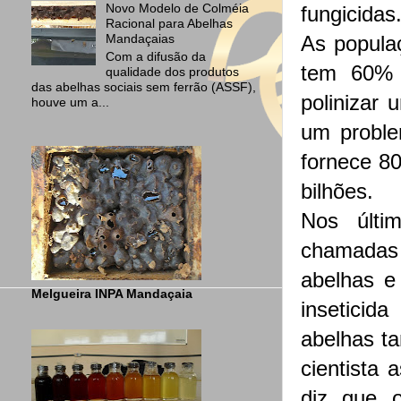
Novo Modelo de Colméia
fungicidas
Racional para Abelhas
As popula
Mandaçaias
Com a difusão da
tem 60% 
qualidade dos produtos
das abelhas sociais sem ferrão (ASSF),
polinizar 
houve um a...
um proble
fornece 8
bilhões.
Nos últi
chamada
abelhas e
Melgueira INPA Mandaçaia
inseticid
abelhas t
cientista 
diz que 