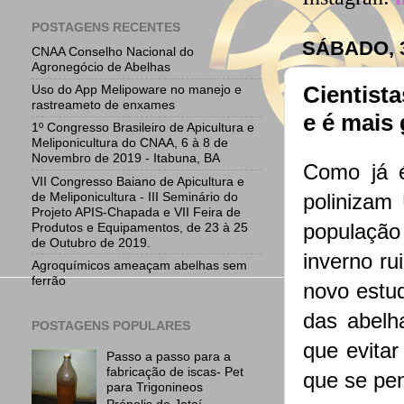
POSTAGENS RECENTES
SÁBADO, 
CNAA Conselho Nacional do
Agronegócio de Abelhas
Cientist
Uso do App Melipoware no manejo e
rastreameto de enxames
e é mais
1º Congresso Brasileiro de Apicultura e
Meliponicultura do CNAA, 6 à 8 de
Novembro de 2019 - Itabuna, BA
Como já é
VII Congresso Baiano de Apicultura e
de Meliponicultura - III Seminário do
polinizam
Projeto APIS-Chapada e VII Feira de
população
Produtos e Equipamentos, de 23 à 25
de Outubro de 2019.
inverno ru
Agroquímicos ameaçam abelhas sem
ferrão
novo estud
das abelh
POSTAGENS POPULARES
que evitar
Passo a passo para a
fabricação de iscas- Pet
que se pe
para Trigonineos