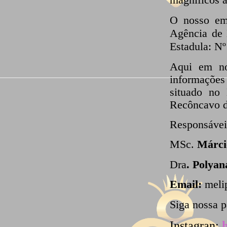
O nosso em
Agência de 
Estadula: 
Aqui em no
informações
situado no
Recôncavo d
Responsávei
MSc.
Márcio
Dra
. Polyan
Email:
meli
Siga nossa p
Instagran: