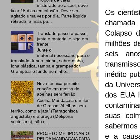
Própolis de Jataí
misturado ao álcool, deve
Os cientis
ficar 15 dias em infusão. Deve ser
agitado uma vez por dia. Parte líquida
chamada 
retirada, a mais pa...
Colapso d
Translado passo a passo,
junte o material e siga em
milhões d
frente
Junte o
seis ano
material necessário para o
translado: fundo ,ninho, sobre-ninho,
transmiss
lona plástica, tampa e grampeador.
Grampear o fundo no ninho...
inédito pu
da Univer
Nova técnica permite
criação em massa de
dos EUA id
abelhas sem ferrão
Abelha Mandaçaia em flor
contaminan
de Girassol Abelhas sem
ferrão, como a jataí (Tetragonisca
suas col
angustula) e a uruçu (Melipona
scutellaris), são r...
sabermos 
PROJETO MELIPONÁRIO
e a causa
REI DA MANDAÇAIA PARA