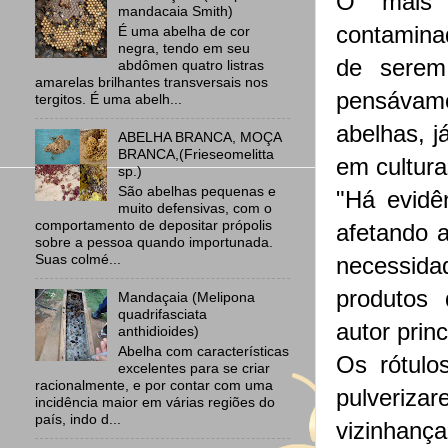
O mais 
mandacaia Smith)
contamina
É uma abelha de cor
negra, tendo em seu
de serem 
abdômen quatro listras
amarelas brilhantes transversais nos
pensávamo
tergitos. É uma abelh...
abelhas, j
ABELHA BRANCA, MOÇA
BRANCA,(Frieseomelitta
em cultur
sp.)
São abelhas pequenas e
"Há evidê
muito defensivas, com o
comportamento de depositar própolis
afetando a
sobre a pessoa quando importunada.
Suas colmé...
necessida
produtos 
Mandaçaia (Melipona
quadrifasciata
autor prin
anthidioides)
Abelha com características
Os rótulo
excelentes para se criar
racionalmente, e por contar com uma
pulveriz
incidência maior em várias regiões do
país, indo d...
vizinhan