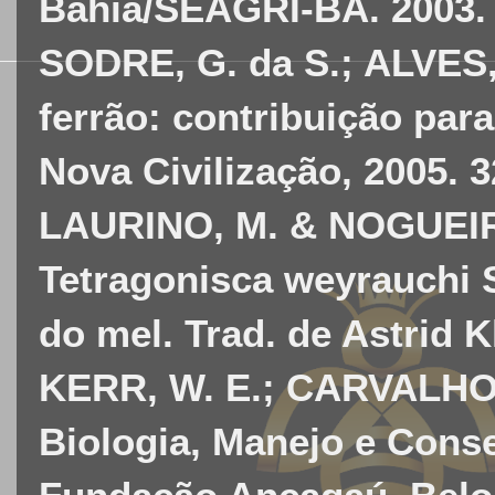
Bahia/SEAGRI-BA. 2003. 
SODRE, G. da S.; ALVES,
ferrão: contribuição par
Nova Civilização, 2005. 3
LAURINO, M. & NOGUEIRA
Tetragonisca weyrauchi S
do mel. Trad. de Astrid K
KERR, W. E.; CARVALHO,
Biologia, Manejo e Cons