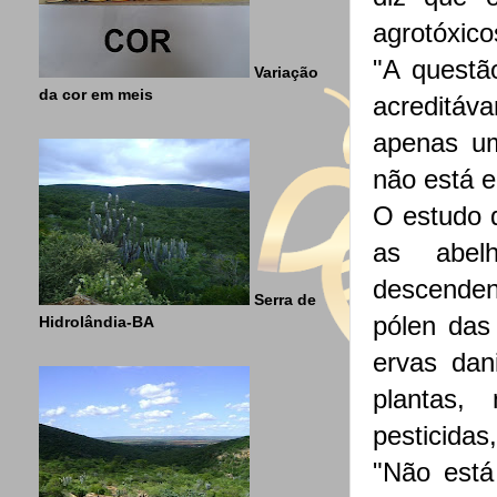
agrotóxico
"A questã
Variação
da cor em meis
acreditáv
apenas um
não está e
O estudo d
as abel
descenden
Serra de
pólen das
Hidrolândia-BA
ervas dan
plantas,
pesticida
"Não está