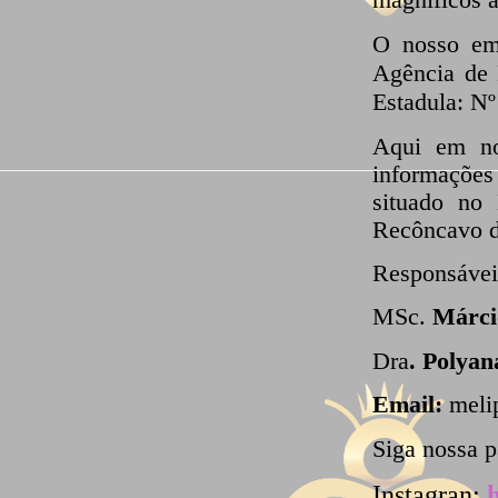
O nosso em
Agência de 
Estadula: 
Aqui em no
informações
situado no
Recôncavo d
Responsávei
MSc.
Márcio
Dra
. Polyan
Email:
meli
Siga nossa p
Instagran: