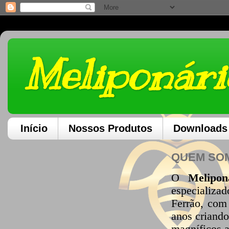
Meliponári
Início
Nossos Produtos
Downloads
QUEM SO
O
Melipon
especializa
Ferrão, com
anos criando
magníficos 