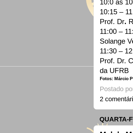
10:0 as 1
10:15 – 1
Prof. Dr
.
R
11:00 – 11
Solange V
11:30 – 1
Prof. Dr. 
da UFRB
Fotos: Márcio P
Postado po
2 comentár
QUARTA-F