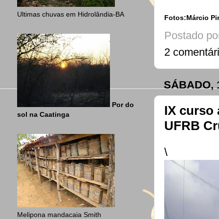
Ultimas chuvas em Hidrolândia-BA
Fotos:Márcio Pi
Postado po
2 comentár
SÁBADO, 
Por do
IX curso
sol na Caatinga
UFRB Cr
\
Melipona mandacaia Smith