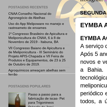
POSTAGENS RECENTES
SEGUNDA-
CNAA Conselho Nacional do
Agronegócio de Abelhas
EYMBA 
Uso do App Melipoware no manejo e
rastreameto de enxames
1º Congresso Brasileiro de Apicultura e
EYMBA A
Meliponicultura do CNAA, 6 à 8 de
Novembro de 2019 - Itabuna, BA
A serviço 
VII Congresso Baiano de Apicultura e
de Meliponicultura - III Seminário do
Após 5 ano
Projeto APIS-Chapada e VII Feira de
Produtos e Equipamentos, de 23 à 25
novos e ve
de Outubro de 2019.
a Bahia.
Agroquímicos ameaçam abelhas sem
ferrão
tecnológ
meliponi
POSTAGENS POPULARES
periódico 
Passo a passo para a
fabricação de iscas- Pet
todos, a 
para Trigonineos