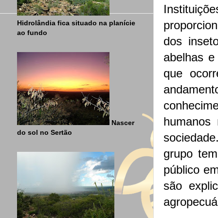
Instituiç
proporcio
Hidrolândia fica situado na planície
ao fundo
dos inset
abelhas e 
que ocorr
andament
conhecime
humanos 
Nascer
do sol no Sertão
sociedade.
grupo tem
público em
são expli
agropecuá