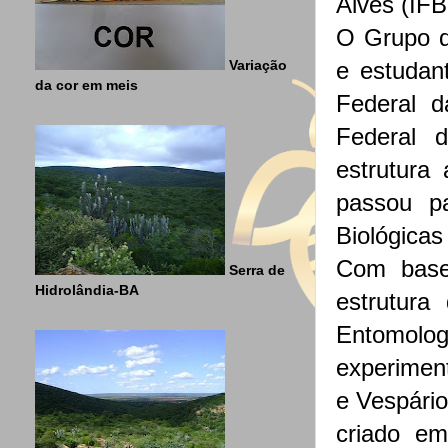
Alves (IFB
O Grupo d
Variação
e estudan
da cor em meis
Federal 
Federal 
estrutura
passou pa
Biológica
Com base
Serra de
Hidrolândia-BA
estrutura
Entomolo
experimen
e Vespário
criado e