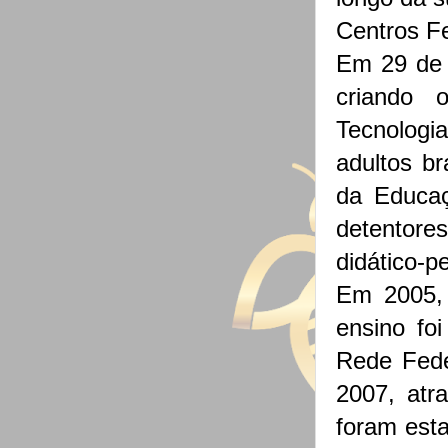
Centros Fe
Em 29 de 
criando 
Tecnologi
adultos br
da Educaç
detentores
didático-p
Em 2005,
ensino fo
Rede Fede
2007, atr
foram esta