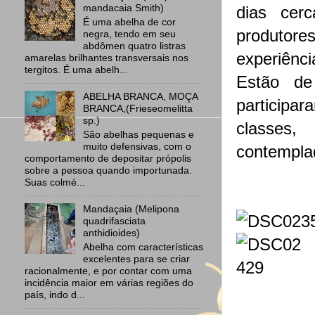
mandacaia Smith)
dias cer
É uma abelha de cor
produtor
negra, tendo em seu
abdômen quatro listras
experiênci
amarelas brilhantes transversais nos
tergitos. É uma abelh...
Estão de
ABELHA BRANCA, MOÇA
participar
BRANCA,(Frieseomelitta
sp.)
classes,
São abelhas pequenas e
muito defensivas, com o
contempla
comportamento de depositar própolis
sobre a pessoa quando importunada.
Suas colmé...
Mandaçaia (Melipona
quadrifasciata
anthidioides)
Abelha com características
excelentes para se criar
racionalmente, e por contar com uma
incidência maior em várias regiões do
país, indo d...