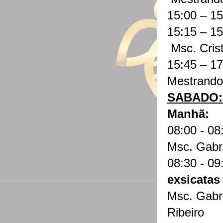
15:00 – 1
15:15 – 1
Msc. Cris
15:45 – 1
Mestrando 
SABADO: 
Manhã:
08:00 - 08
Msc. Gabri
08:30 - 09
exsicatas
Msc. Gabr
Ribeiro