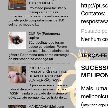
150 COLMEIAS
http://pt
Projetado para facilitar o
manejo e dar maior
Conta
proteção contra inimigos naturais, esse
respostas
projeto pode comportar mais de 150
colmeias modelo I...
Postado po
CUPIRA (Partamona
cupira)
Nenhum co
São abelhas que foram
pouco estudadas. Porém
as espécies de abelhas do
TERÇA-FE
gênero Partamona têm como estratégia
de nidificação na caatinga uti...
SUCESS
PROCESSO DE
ENXAMEAÇÃO NATURAL
MELIPO
DE ABELHAS SOCIAIS
SEM FERRÃO (ASSF)
O processo enxameação
Mais uma 
natural de abelhas sociais sem ferrão
(ASSF), ainda é cercado de mistério e
meliponic
dúvidas, até porque não se trata de ...
(
http://dgp.cnp
MANDAÇAIA (Melipona