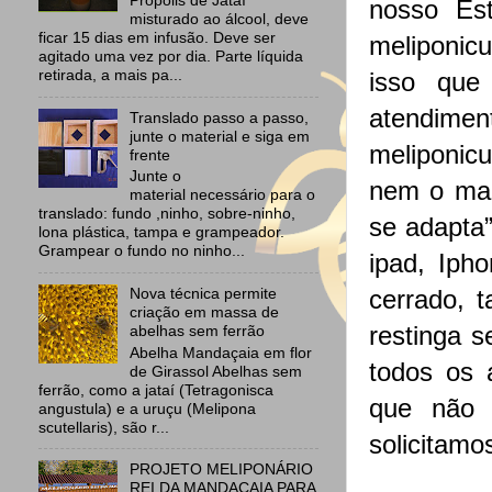
Própolis de Jataí
nosso Est
misturado ao álcool, deve
ficar 15 dias em infusão. Deve ser
meliponic
agitado uma vez por dia. Parte líquida
retirada, a mais pa...
isso que
atendime
Translado passo a passo,
junte o material e siga em
meliponicu
frente
Junte o
nem o mai
material necessário para o
translado: fundo ,ninho, sobre-ninho,
se adapta
lona plástica, tampa e grampeador.
Grampear o fundo no ninho...
ipad, Iph
Nova técnica permite
cerrado, 
criação em massa de
restinga s
abelhas sem ferrão
Abelha Mandaçaia em flor
todos os 
de Girassol Abelhas sem
ferrão, como a jataí (Tetragonisca
que não 
angustula) e a uruçu (Melipona
scutellaris), são r...
solicitamo
PROJETO MELIPONÁRIO
REI DA MANDAÇAIA PARA