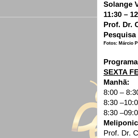
Solange 
11:30 – 1
Prof. Dr.
Pesquisa
Fotos: Márcio P
Programa
SEXTA FEI
Manhã:
8:00 – 8:
8:30 –10:
8:30 –09:
Meliponic
Prof. Dr. 