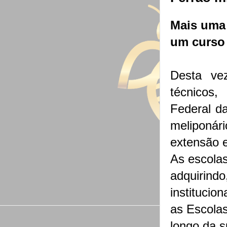
Mais uma
um curso 
Desta ve
técnicos,
Federal da
meliponár
extensão 
As escolas
adquirindo
institucio
as Escolas
longo da s