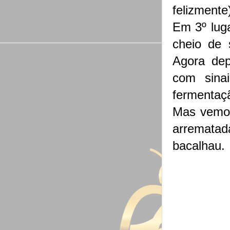
felizmente
Em 3º luga
cheio de 
Agora dep
com sina
fermentaçã
Mas vemos
arrematad
bacalhau.