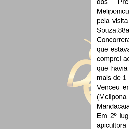
dos Pre
Meliponicu
pela visit
Souza,88a
Concorrer
que estav
comprei a
que havia
mais de 1
Venceu em
(Melipona
Mandacaia
Em 2º lug
apiculto