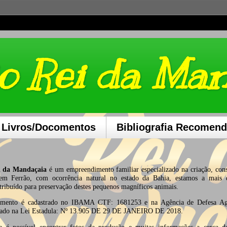
o Rei da Ma
 Livros/Docomentos
Bibliografia Recomen
 da Mandaçaia
é um empreendimento familiar especializado na criação, con
em Ferrão, com ocorrência natural no estado da Bahia, estamos a mais 
tribuído para preservação destes pequenos magníficos animais.
imento é cadastrado no IBAMA CTF: 1681253 e na Agência de Defesa Agr
ado na Lei Estadula: Nº 13.905 DE 29 DE JANEIRO DE 2018.
 é possível encontrar fotos da produção e muitas informações a cerca de