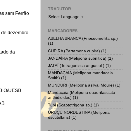
TRADUTOR
has sem Ferrão
Select Language
▼
MARCADORES
9 de dezembro
ABELHA BRANCA (Frieseomellita sp.)
(1)
CUPIRA (Partamona cupira)
(1)
tado da
JANDAÍRA (Melipona subnitida)
(1)
JATAÍ (Tetragonisca angustul )
(1)
MANDAÇAIA (Melipona mandacaia
Smith)
(1)
MUNDURI (Melipona asilvai Moure)
(1)
CBIO/UESB
Mandaçaia (Melipona quadrifasciata
anthidioides)
(1)
AB
Tubi (Scaptotrigona sp.)
(1)
URUÇÚ NORDESTINA (Melipona
escutellaris)
(1)