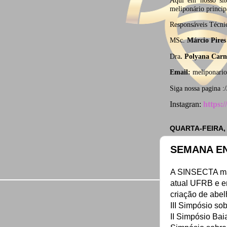
meliponário princip
Responsáveis Técn
MSc.
Márcio Pires 
Dra
. Polyana Carn
Email:
meliponari
Siga nossa pagina :
Instagran:
https:
QUARTA-FEIRA,
SEMANA EN
A SINSECTA mar
atual UFRB e e
criação de abel
III Simpósio so
II Simpósio Bai