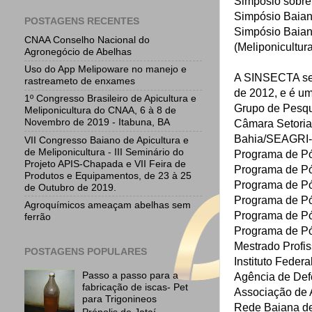
Simpósio sobre
Simpósio Baian
POSTAGENS RECENTES
Simpósio Baian
CNAA Conselho Nacional do
(Meliponicultura
Agronegócio de Abelhas
Uso do App Melipoware no manejo e
A SINSECTA se
rastreameto de enxames
de 2012, e é um
1º Congresso Brasileiro de Apicultura e
Grupo de Pesq
Meliponicultura do CNAA, 6 à 8 de
Novembro de 2019 - Itabuna, BA
Câmara Setorial
Bahia/SEAGRI
VII Congresso Baiano de Apicultura e
de Meliponicultura - III Seminário do
Programa de P
Projeto APIS-Chapada e VII Feira de
Programa de P
Produtos e Equipamentos, de 23 à 25
Programa de P
de Outubro de 2019.
Programa de P
Agroquímicos ameaçam abelhas sem
Programa de P
ferrão
Programa de P
Mestrado Prof
POSTAGENS POPULARES
Instituto Fede
Passo a passo para a
Agência de Def
fabricação de iscas- Pet
Associação de 
para Trigonineos
Rede Baiana d