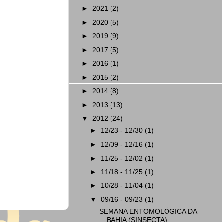
►
2021
(2)
►
2020
(5)
►
2019
(9)
►
2017
(5)
►
2016
(1)
►
2015
(2)
►
2014
(8)
►
2013
(13)
▼
2012
(24)
►
12/23 - 12/30
(1)
►
12/09 - 12/16
(1)
►
11/25 - 12/02
(1)
►
11/18 - 11/25
(1)
►
10/28 - 11/04
(1)
▼
09/16 - 09/23
(1)
SEMANA ENTOMOLÓGICA DA
BAHIA (SINSECTA)