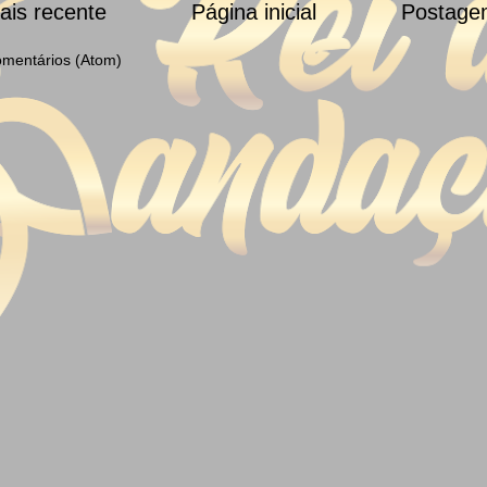
is recente
Página inicial
Postage
omentários (Atom)