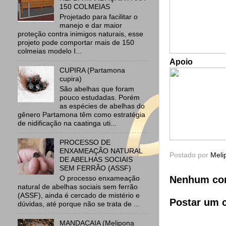
150 COLMEIAS
Projetado para facilitar o
manejo e dar maior
proteção contra inimigos naturais, esse
projeto pode comportar mais de 150
colmeias modelo I...
Apoio
CUPIRA (Partamona
cupira)
São abelhas que foram
pouco estudadas. Porém
as espécies de abelhas do
gênero Partamona têm como estratégia
de nidificação na caatinga uti...
PROCESSO DE
ENXAMEAÇÃO NATURAL
Postado por
Meli
DE ABELHAS SOCIAIS
SEM FERRÃO (ASSF)
O processo enxameação
Nenhum com
natural de abelhas sociais sem ferrão
(ASSF), ainda é cercado de mistério e
Postar um 
dúvidas, até porque não se trata de ...
MANDAÇAIA (Melipona