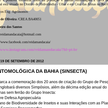
al está situado no Distrito de Hidrolândia - Uibaí e em Cruz das Almas no Rec
icos
Eng. Agrônomos:
de Oliveira
/CREA:BA40051
eiro dos Santos
oreidamandacaia@hotmail.com
//www.facebook.com/reidamandacaia/
//www.instagram.com/reidamandacaia/?hl=pt-br
 19 DE SETEMBRO DE 2012
TOMOLÓGICA DA BAHIA (SINSECTA)
ca a comemoração dos 20 anos de criação do Grupo de Pesqu
nglobará diversos Simpósios, além da décima edição anual do
has sem ferrão do Grupo Insecta:
bre Defesa Agropecuária
ano de Biodiversidade de Insetos e suas Interações com as Pla