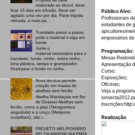
Própolis de Jataí
misturado ao álcool, deve
ficar 15 dias em infusão. Deve ser
Público Alvo:
agitado uma vez por dia. Parte líquida
Profissionais d
retirada, a mais pa...
estudantes de g
apicultores/meli
Translado passo a passo,
junte o material e siga em
empresários do 
frente
Junte o
Programação:
material necessário para o
Mesas Redondas
translado: fundo ,ninho, sobre-ninho,
lona plástica, tampa e grampeador.
Apresentação de
Grampear o fundo no ninho...
Curso;
Exposições;
Nova técnica permite
Oficinas;
criação em massa de
abelhas sem ferrão
Veja a program
Abelha Mandaçaia em flor
sinsecta2012.p
de Girassol Abelhas sem
Inscrições:
http:
ferrão, como a jataí (Tetragonisca
angustula) e a uruçu (Melipona
scutellaris), são r...
Realização
PROJETO MELIPONÁRIO
REI DA MANDAÇAIA PARA