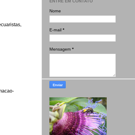
ENTRE EM CONTATO
Nome
cuaristas,
E-mail
*
Mensagem
*
amacao-