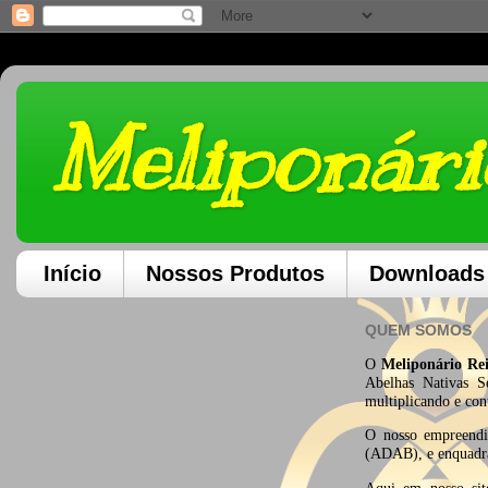
Meliponári
Início
Nossos Produtos
Downloads
QUEM SOMOS
O
Meliponário
Rei
Abelhas Nativas S
multiplicando e con
O nosso empreend
(ADAB), e enquadr
Aqui em nosso site