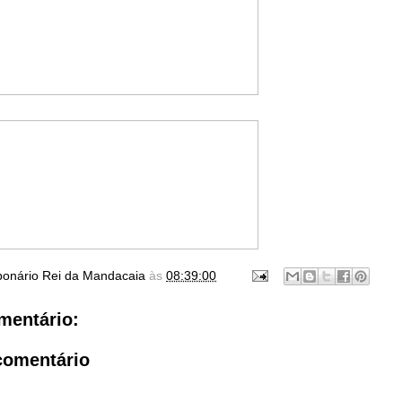
ponário Rei da Mandacaia
às
08:39:00
entário:
comentário