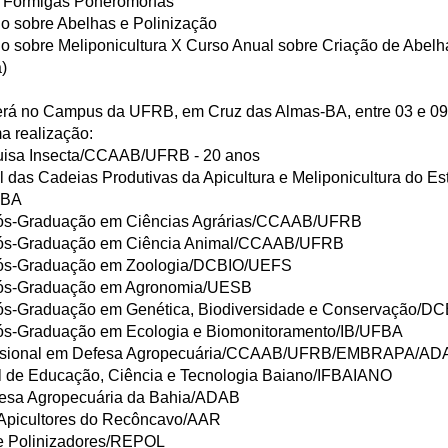
 Formigas Poneromorfas
o sobre Abelhas e Polinização
o sobre Meliponicultura X Curso Anual sobre Criação de Abel
)
rá no Campus da UFRB, em Cruz das Almas-BA, entre 03 e 0
a realização:
uisa Insecta/CCAAB/UFRB - 20 anos
 das Cadeias Produtivas da Apicultura e Meliponicultura do Es
-BA
ós-Graduação em Ciências Agrárias/CCAAB/UFRB
ós-Graduação em Ciência Animal/CCAAB/UFRB
ós-Graduação em Zoologia/DCBIO/UEFS
ós-Graduação em Agronomia/UESB
ós-Graduação em Genética, Biodiversidade e Conservação/D
ós-Graduação em Ecologia e Biomonitoramento/IB/UFBA
issional em Defesa Agropecuária/CCAAB/UFRB/EMBRAPA/AD
ral de Educação, Ciência e Tecnologia Baiano/IFBAIANO
esa Agropecuária da Bahia/ADAB
Apicultores do Recôncavo/AAR
e Polinizadores/REPOL