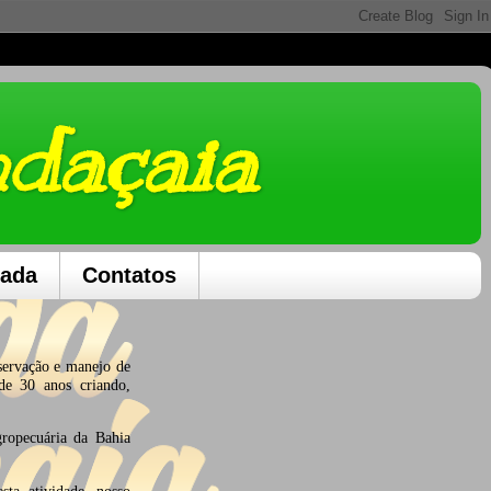
ndaçaia
dada
Contatos
servação e manejo de
de 30 anos criando,
opecuária da Bahia
sta atividade, nosso