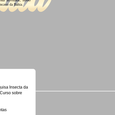
ôncavo da Bahia.
isa Insecta da
 Curso sobre
ntas