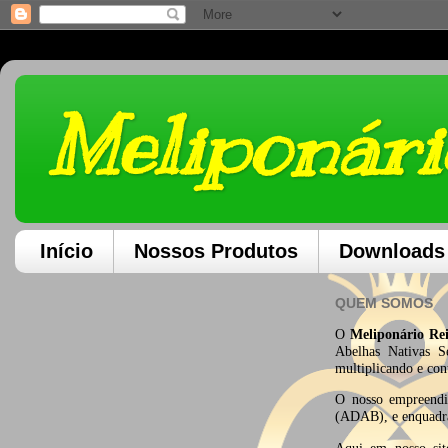
Meliponári
Início
Nossos Produtos
Downloads
QUEM SOMOS
O
Meliponário
Rei
Abelhas Nativas S
multiplicando e con
O nosso empreend
(ADAB), e enquadr
Aqui em nosso site