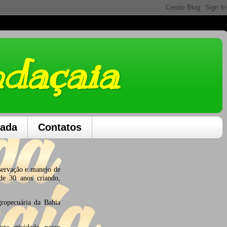
ndaçaia
dada
Contatos
servação e manejo de
de 30 anos criando,
opecuária da Bahia
sta atividade, nosso