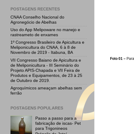
POSTAGENS RECENTES
CNAA Conselho Nacional do
Agronegócio de Abelhas
Uso do App Melipoware no manejo e
rastreameto de enxames
1º Congresso Brasileiro de Apicultura e
Meliponicultura do CNAA, 6 à 8 de
Novembro de 2019 - Itabuna, BA
Foto 01 –
Para
VII Congresso Baiano de Apicultura e
de Meliponicultura - III Seminário do
Projeto APIS-Chapada e VII Feira de
Produtos e Equipamentos, de 23 à 25
de Outubro de 2019.
Agroquímicos ameaçam abelhas sem
ferrão
POSTAGENS POPULARES
Passo a passo para a
fabricação de iscas- Pet
para Trigonineos