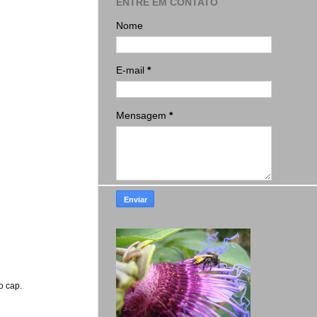
ENTRE EM CONTATO
Nome
E-mail
*
Mensagem
*
o cap.