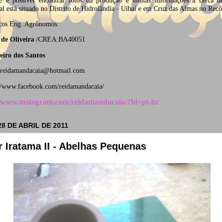
al está situado no Distrito de Hidrolândia - Uibaí e em Cruz das Almas no Rec
icos
Eng. Agrônomos:
de Oliveira
/CREA:BA40051
eiro dos Santos
oreidamandacaia@hotmail.com
//www.facebook.com/reidamandacaia/
//www.instagram.com/reidamandacaia/?hl=pt-br
28 DE ABRIL DE 2011
 Iratama II - Abelhas Pequenas