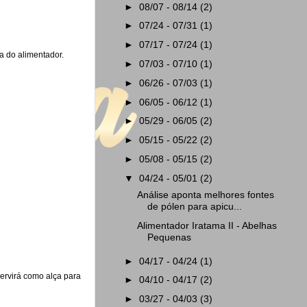
►
08/07 - 08/14
(2)
►
07/24 - 07/31
(1)
►
07/17 - 07/24
(1)
a do alimentador.
►
07/03 - 07/10
(1)
►
06/26 - 07/03
(1)
►
06/05 - 06/12
(1)
►
05/29 - 06/05
(2)
►
05/15 - 05/22
(2)
►
05/08 - 05/15
(2)
▼
04/24 - 05/01
(2)
Análise aponta melhores fontes
de pólen para apicu...
Alimentador Iratama II - Abelhas
Pequenas
►
04/17 - 04/24
(1)
ervirá como alça para
►
04/10 - 04/17
(2)
►
03/27 - 04/03
(3)