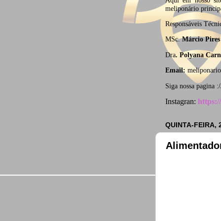
meliponário princip
Responsáveis Técn
MSc.
Márcio Pires 
Dra
. Polyana Carn
Email:
meliponari
Siga nossa pagina :
Instagran:
https:
QUINTA-FEIRA, 
Alimentador