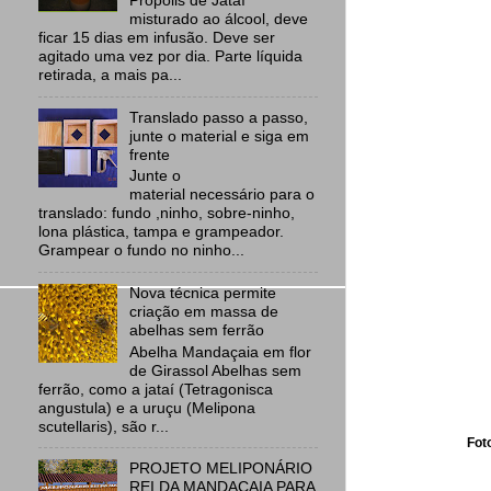
Própolis de Jataí
misturado ao álcool, deve
ficar 15 dias em infusão. Deve ser
agitado uma vez por dia. Parte líquida
retirada, a mais pa...
Translado passo a passo,
junte o material e siga em
frente
Junte o
material necessário para o
translado: fundo ,ninho, sobre-ninho,
lona plástica, tampa e grampeador.
Grampear o fundo no ninho...
Nova técnica permite
criação em massa de
abelhas sem ferrão
Abelha Mandaçaia em flor
de Girassol Abelhas sem
ferrão, como a jataí (Tetragonisca
angustula) e a uruçu (Melipona
scutellaris), são r...
Fot
PROJETO MELIPONÁRIO
REI DA MANDAÇAIA PARA