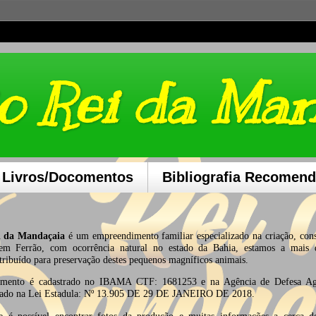
o Rei da Ma
 Livros/Docomentos
Bibliografia Recomen
 da Mandaçaia
é um empreendimento familiar especializado na criação, con
em Ferrão, com ocorrência natural no estado da Bahia, estamos a mais 
tribuído para preservação destes pequenos magníficos animais.
imento é cadastrado no IBAMA CTF: 1681253 e na Agência de Defesa Agr
ado na Lei Estadula: Nº 13.905 DE 29 DE JANEIRO DE 2018.
 é possível encontrar fotos da produção e muitas informações a cerca de