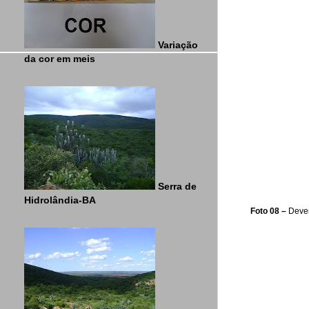
Variação
da cor em meis
Serra de
Hidrolândia-BA
Foto 08
–
Dever