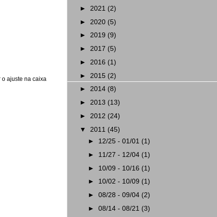
►
2021
(2)
►
2020
(5)
►
2019
(9)
►
2017
(5)
►
2016
(1)
►
2015
(2)
 o ajuste na caixa
►
2014
(8)
►
2013
(13)
►
2012
(24)
▼
2011
(45)
►
12/25 - 01/01
(1)
►
11/27 - 12/04
(1)
►
10/09 - 10/16
(1)
►
10/02 - 10/09
(1)
►
08/28 - 09/04
(2)
►
08/14 - 08/21
(3)