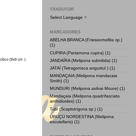
TRADUTOR
Select Language
▼
MARCADORES
ABELHA BRANCA (Frieseomellita sp.)
(1)
CUPIRA (Partamona cupira)
(1)
rílico (9x9 cm
).
JANDAÍRA (Melipona subnitida)
(1)
JATAÍ (Tetragonisca angustul )
(1)
MANDAÇAIA (Melipona mandacaia
Smith)
(1)
MUNDURI (Melipona asilvai Moure)
(1)
Mandaçaia (Melipona quadrifasciata
anthidioides)
(1)
Tubi (Scaptotrigona sp.)
(1)
URUÇÚ NORDESTINA (Melipona
escutellaris)
(1)