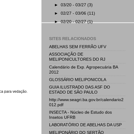
►
03/20 - 03/27
(3)
►
02/27 - 03/06
(11)
►
02/20 - 02/27
(1)
SITES RELACIONADOS
ABELHAS SEM FERRÃO UFV
ASSOCIAÇÃO DE
MELIPONICULTORES DO RJ
Calendário de Exp. Agropecuária BA
2012
GLOSSÁRIO MELIPONICOLA
GUIA ILUSTRADO DAS ASF DO
ica para vedação.
ESTADO DE SÃO PAULO
http://www.seagri.ba.gov.br/calendario2
012.pdf
INSECTA - Núcleo de Estudo dos
Insetos UFRB
LABORATÓRIO DE ABELHAS DA USP
MELIPONÁRIO DO SERTÃO