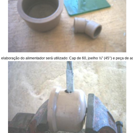
 elaboração do alimentador será utilizado: Cap de 60, joelho ½” (45°) e peça de ac